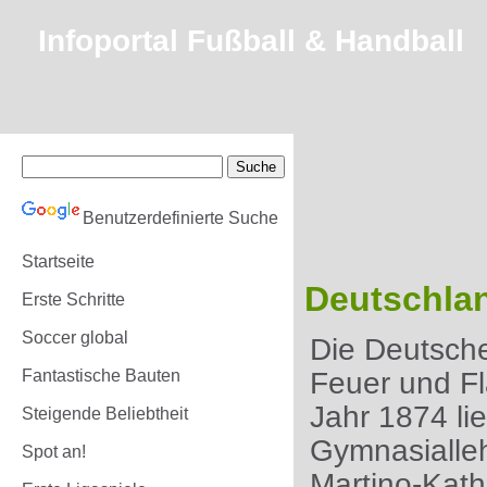
Infoportal Fußball & Handball
Benutzerdefinierte Suche
Startseite
Deutschlan
Erste Schritte
Soccer global
Die Deutsche
Fantastische Bauten
Feuer und Fl
Jahr 1874 li
Steigende Beliebtheit
Gymnasialle
Spot an!
Martino-Kath