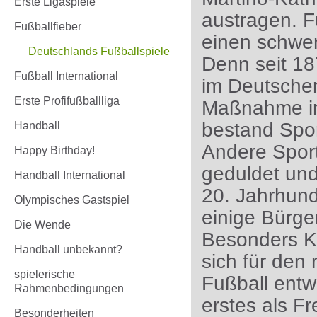
Erste Ligaspiele
austragen. F
Fußballfieber
einen schwer
Deutschlands Fußballspiele
Denn seit 18
Fußball International
im Deutschen
Erste Profifußballliga
Maßnahme in 
bestand Spo
Handball
Andere Sport
Happy Birthday!
geduldet und 
Handball International
20. Jahrhund
Olympisches Gastspiel
einige Bürger
Die Wende
Besonders K
Handball unbekannt?
sich für den 
spielerische
Fußball entw
Rahmenbedingungen
erstes als Fr
Besonderheiten