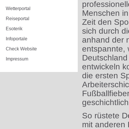
professionell
Wetterportal
Menschen in
Reiseportal
Zeit den Spo
Esoterik
sich durch d
anhand der n
Infoportale
entspannte, 
Check Website
Deutschland 
Impressum
entwickeln k
die ersten S
Arbeiterschic
Fußballfiebe
geschichtli
So rüstete D
mit anderen 