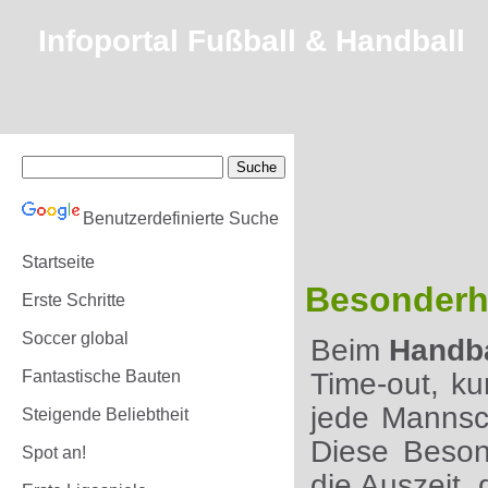
Infoportal Fußball & Handball
Benutzerdefinierte Suche
Startseite
Besonderh
Erste Schritte
Soccer global
Beim
Handba
Fantastische Bauten
Time-out, ku
jede Mannsch
Steigende Beliebtheit
Diese Beson
Spot an!
die Auszeit,