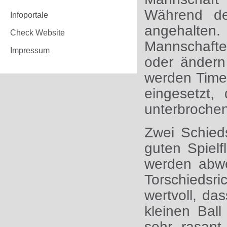
Während der
Infoportale
angehalt
Check Website
Mannschaften
Impressum
oder ändern 
werden Time
eingesetzt,
unterbrochen
Zwei Schied
guten Spiel
werden abwe
Torschiedsr
wertvoll, da
kleinen Bal
sehr rasant