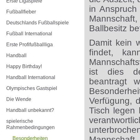
Erste Ligaspiele
in Anspruc
Fußballfieber
Mannschaft, 
Deutschlands Fußballspiele
Ballbesitz be
Fußball International
Damit kein w
Erste Profifußballliga
findet, k
Handball
Mannschaftsv
Happy Birthday!
ist dies d
Handball International
beantragt w
Olympisches Gastspiel
Besonderh
Verfügung, 
Die Wende
Tisch legen 
Handball unbekannt?
verantwortli
spielerische
Rahmenbedingungen
unterbroche
Mannschaft
Besonderheiten