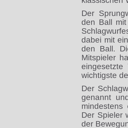
klassischen 
Der Sprungw
den Ball mi
Schlagwurfes
dabei mit ei
den Ball. D
Mitspieler h
eingesetzte
wichtigste de
Der Schlagw
genannt und
mindestens
Der Spieler 
der Bewegun