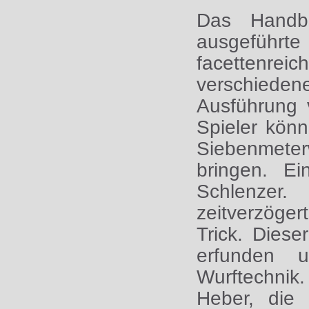
Das Handbal
ausgeführt
facettenrei
verschiedene
Ausführung 
Spieler kön
Siebenmeter
bringen. Ei
Schlenzer
zeitverzöger
Trick. Dies
erfunden 
Wurftechnik
Heber, die 