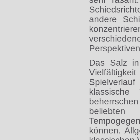
Schiedsrich
andere Schi
konzentrie
verschieden
Perspektive
Das Salz in
Vielfältig
Spielverlau
klassische 
beherrschen
beliebte
Tempogegens
können. All